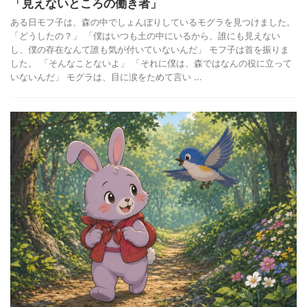
「見えないところの働き者」
ある日モフ子は、森の中でしょんぼりしているモグラを見つけました。
「どうしたの？」 「僕はいつも土の中にいるから、誰にも見えない
し、僕の存在なんて誰も気が付いていないんだ」 モフ子は首を振りま
した。 「そんなことないよ」 「それに僕は、森ではなんの役に立って
いないんだ」 モグラは、目に涙をためて言い ...