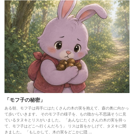
「モフ子の秘密」
ある朝、モフ子は両手にはたくさんの木の実を抱えて、森の奥に向かっ
て歩いていきます。 そのモフ子の様子を、もの陰から不思議そうに見
ているタヌキとリスがいました。 「あんなにたくさんの木の実を持っ
て、モフ子はどこへ行くんだろう」 リスは首をかしげて、タヌキに聞
きました。 「もしかして、木の実をどこかに隠 ...