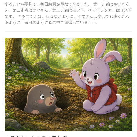
することを夢見て、毎日練習を重ねてきました。 第一走者はキツネく
ん、第二走者はクマさん、第三走者はモフ子、そしてアンカーはリス君
です。 キツネくんは、転ばないように、クマさんは少しでも速く走れ
るように、毎日のように森の中で練習していまし ...