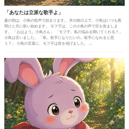
「あなたは立派な歌手よ」
森の朝は、小鳥の歌声で始まります。 木の枝の上で、小鳥はいつも夜
明けと共に歌い始めます。 モフ子は、この小鳥の声で目を覚ましま
す。 「おはよう。小鳥さん」 「モフ子。私の悩みを聞いてくれる？」
小鳥は言いました。 「私、歌手になりたいの。歌手になれると思
う？」 小鳥の言葉に、モフ子は首を傾げました。 ...