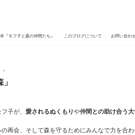
本『モフ子と森の仲間たち』
このブログについて
お問い合わ
』
>
森」
モフ子が、
愛されるぬくもり
や
仲間との助け合う大
ルの再会、そして森を守るためにみんなで力を合わ